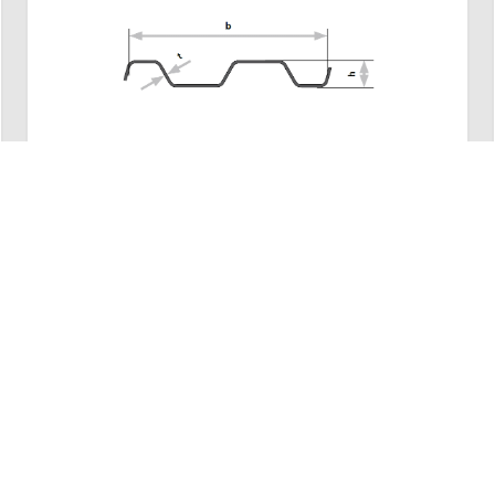
Damwandprofiel KD6/8
Type:
KD6/8
Platen:
600 (b) x 80 (h) x 8 (t)
Max Diepte:
2,5 - 7 m
Lees meer