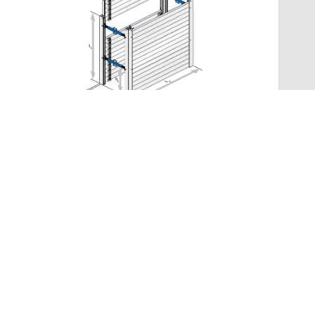
Serie 250 / Alu-Box Verkoop
Type:
Aluminium
Platen:
1.50 - 3.00 m
Max Diepte:
3.00 m
Lees meer