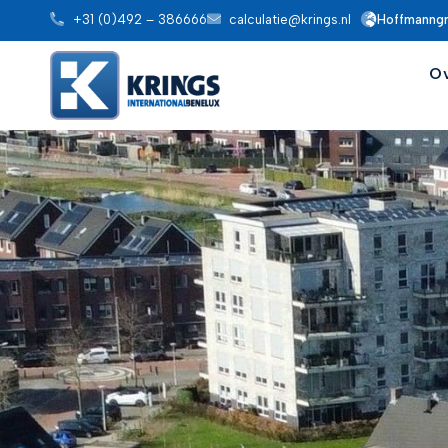
+31 (0)492 – 386666
calculatie@krings.nl
Hoffmanng
O