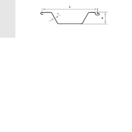
Damwandprofiel LP
Type:
LP
Platen:
-
Max Diepte:
2,5 - 7 m
Lees meer