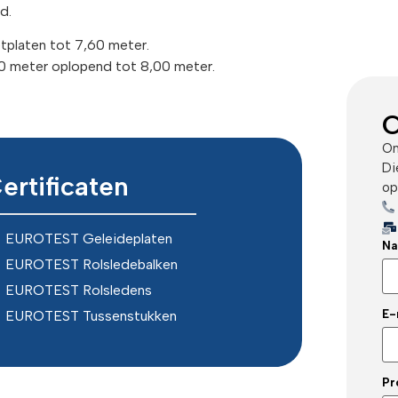
d.
platen tot 7,60 meter.
50 meter oplopend tot 8,00 meter.
C
On
Di
ertificaten
op
EUROTEST Geleideplaten
Na
EUROTEST Rolsledebalken
EUROTEST Rolsledens
E-
EUROTEST Tussenstukken
Pr