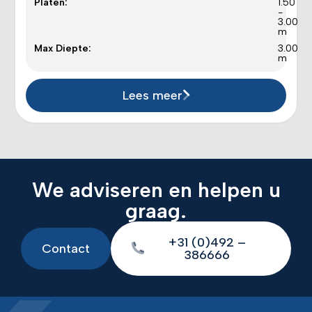
Platen:
1.50
-
3.00
m
Max Diepte:
3.00
m
Lees meer
We adviseren en helpen u
graag.
+31 (0)492 –
Contact
386666