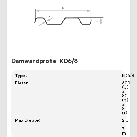
Damwandprofiel KD6/8
Type:
KD6/8
Platen:
600
(b)
x
80
(h)
x
8
(t)
Max Diepte:
2,5
-
7
m