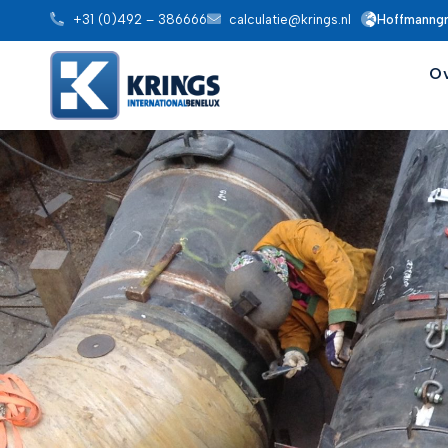
+31 (0)492 – 386666
calculatie@krings.nl
Hoffmanng
O