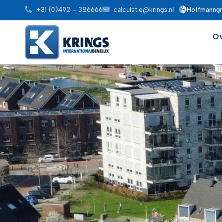
+31 (0)492 – 386666
calculatie@krings.nl
Hoffmanng
O