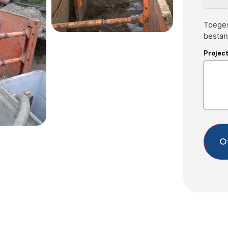
Toeges
bestan
Projec
O