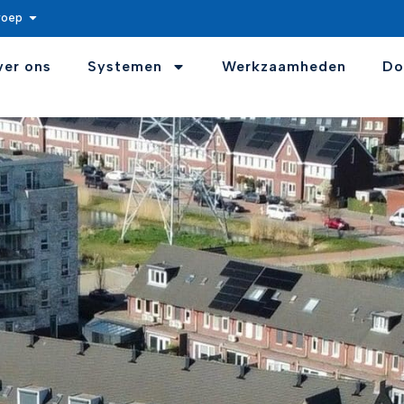
roep
ver ons
Systemen
Werkzaamheden
Do