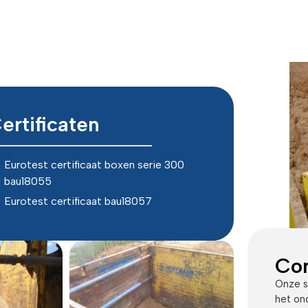
ertificaten
Eurotest certificaat boxen serie 300
bau18055
Eurotest certificaat bau18057
Con
Onze sp
het on