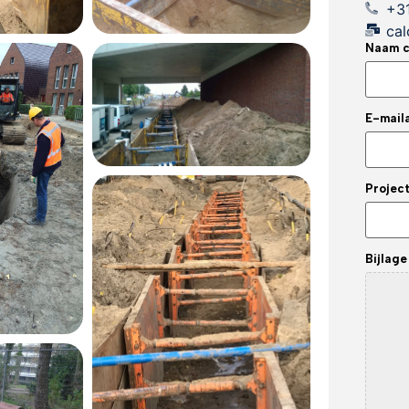
+3
cal
Naam c
E-mail
Project
Bijlage