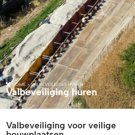
HOME
»
VALBEVEILIGING HUREN
Valbeveiliging huren
Valbeveiliging voor veilige
bouwplaatsen