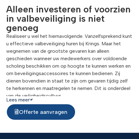
Alleen investeren of voorzien
in valbeveiliging is niet
genoeg
Realiseer u wel het hiernavolgende. Vanzelfsprekend kunt
u effectieve valbeveiliging huren bij Krings. Maar het
wegnemen van de grootste gevaren kan alleen
geschieden wanneer uw medewerkers over voldoende
scholing beschikken om op hoogte te kunnen werken en
om beveiligingsaccessoires te kunnen bedienen. Zij
dienen bovendien in staat te zijn om gevaren tijdig zelf
te herkennen en maatregelen te nemen. Dit is onderdeel
van de veiligheidscultuur.
Lees meer
Ook kleding speelt naast beveiligingselementen een
Offerte aanvragen
grote rol. Zorg dat uw medewerkers het juiste schoeisel
dragen zodat de kans op uitglijden als gevolg van
nattigheid en steile hellingshoeken tot een minimum
wordt beperkt.