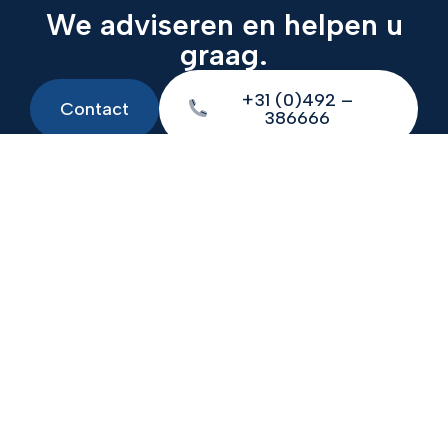
We adviseren en helpen u
graag.
+31 (0)492 –
Contact
386666
+31 (0)492 – 386666
calculatie@krings.nl
Beekerheide 17-19, 5741 HB Beek en Donk
Informatie
Algemene voorwaarden