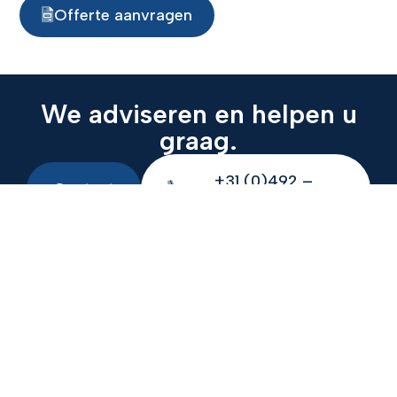
Offerte aanvragen
We adviseren en helpen u
graag.
+31 (0)492 –
Contact
386666
+31 (0)492 – 386666
calculatie@krings.nl