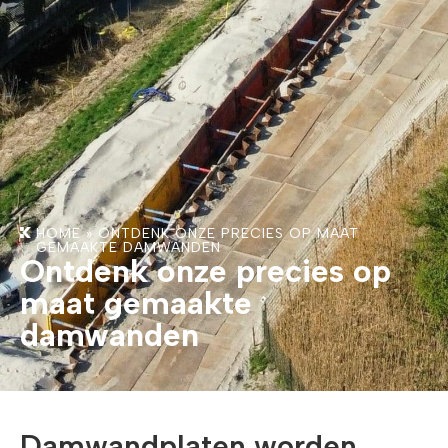
HOME
»
ONTDENK ONZE PRECIES OP MAAT
GEMAAKTE DAMWANDEN
Ontdenk onze precies op
maat gemaakte
damwanden
Damwandplaten worden