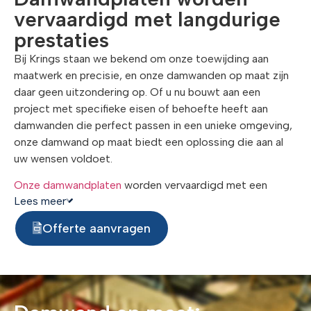
vervaardigd met langdurige
prestaties
Bij Krings staan we bekend om onze toewijding aan
maatwerk en precisie, en onze damwanden op maat zijn
daar geen uitzondering op. Of u nu bouwt aan een
project met specifieke eisen of behoefte heeft aan
damwanden die perfect passen in een unieke omgeving,
onze damwand op maat biedt een oplossing die aan al
uw wensen voldoet.
Onze damwandplaten
worden vervaardigd met een
Lees meer
sterke nadruk op langdurige prestaties. Of u nu
damwanden nodig heeft voor tijdelijke toepassingen of
Offerte aanvragen
voor langdurige constructies, onze damwandplaten
bieden een optimale balans tussen kracht en
duurzaamheid. Kies voor onze damwandplaten als een
bewuste keuze voor de lange termijn, waarbij u niet alleen
investeert in kwaliteit, maar ook in de duurzaamheid die