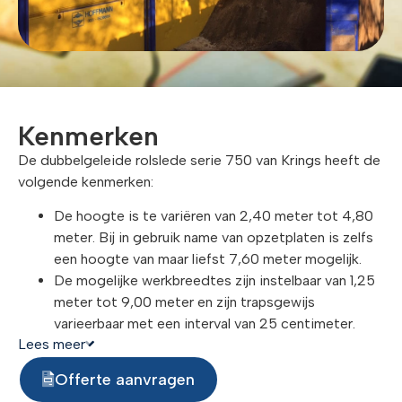
Kenmerken
De dubbelgeleide rolslede serie 750 van Krings heeft de
volgende kenmerken:
De hoogte is te variëren van 2,40 meter tot 4,80
meter. Bij in gebruik name van opzetplaten is zelfs
een hoogte van maar liefst 7,60 meter mogelijk.
De mogelijke werkbreedtes zijn instelbaar van 1,25
meter tot 9,00 meter en zijn trapsgewijs
varieerbaar met een interval van 25 centimeter.
Lees meer
De maximale doorlaathoogte bedraagt 3,69 meter.
Met het dubbelgeleide systeem van Krings wordt 100%
Offerte aanvragen
veilig, effectief en efficiënt werken tegelijkertijd