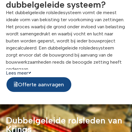
dubbelgeleide systeem?
Het dubbelgeleide rolsledesysteem vormt de meest
ideale vorm van bekisting ter voorkoming van zettingen.
Het proces waarbij de grond onder invloed van belasting
wordt samengedrukt en waarbij vocht en lucht naar
buiten worden geperst, wordt bij ieder bouwproject
ingecalculeerd. Een dubbelgeleide rolsledesysteem
zorgt ervoor dat de bouwgrond bij aanvang van de
bouwwerkzaamheden reeds de beoogde zetting heeft
ondergaan.
Lees meer
De geleideplaten en -balken schuiven in dit systeem
Offerte aanvragen
onafhankelijk van elkaar op- en neerwaarts. De ene plaat
vormt in deze kerende constructie de buitenrail en de
andere plaat de binnenrail. De dubbelgeleide rolslede kan
ook in ingegraven hoedanigheid in hoogte worden
aangepast wat vooral voordelen biedt wanneer
Dubbelgeleide rolsleden van
omvangrijke buisdiameters worden gehanteerd.
Krings