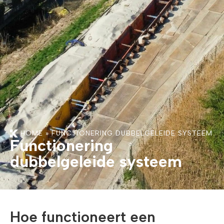
HOME
»
FUNCTIONERING DUBBELGELEIDE SYSTEEM
Functionering
dubbelgeleide systeem
Hoe functioneert een