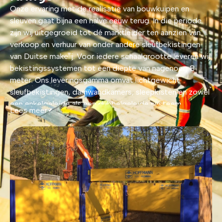
Onze ervaring met de realisatie van bouwkuipen en
sleuven gaat bijna een halve eeuw terug. In die periode
zijn wij uitgegroeid tot dé marktleider ten aanzien van
verkoop en verhuur van onder andere sleufbekistingen
van Duitse makelij. Voor iedere schaalgrootte leveren wij
bekistingssystemen tot een diepte van nagenoeg 8
meter. Ons leveringsgamma omvat lichtgewicht
sleufbekistingen, damwandkamers, sleepkisten en zowel
een enkelgeleide als een dubbelgeleide systeem.
Lees meer
Afgezien van bekisting behoort ook aankoop en huur van
enkel- en dubbelgeleide putten tot de mogelijkheden bij
Krings.